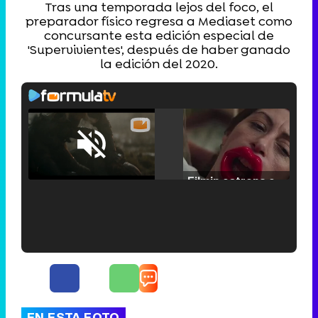
Tras una temporada lejos del foco, el
preparador físico regresa a Mediaset como
concursante esta edición especial de
'Supervivientes', después de haber ganado
la edición del 2020.
Loaded
:
25.30%
/
Unmute
Filmin estrena el tráiler de 'Millennial Mal', su nueva comedia universitaria de la mano de Lorena Iglesias
'120 Minutos' celebra sus 2.000 programas en Telemadrid con un vídeo del día a día en la redacción
EN ESTA FOTO