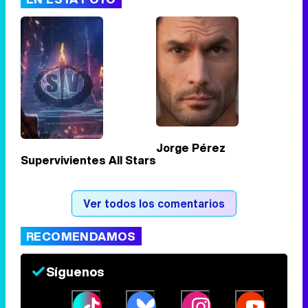
Tráiler de '33 días', la nueva serie de Atresplayer con Julián Villagrán y José Manuel Poga
Tráiler en catalán de 'Ravalear', la nueva serie de HBO Max sobre los fondos buitre
Jorge Pérez
Supervivientes All Stars
Tráiler de la tercera temporada de 'The Walking Dead: Dead City' de AMC+
Ver todos los comentarios
RECOMENDAMOS
Canción ganadora de Eurovisión 2026: DARA con "Bangaranga" por Bulgaria
Síguenos