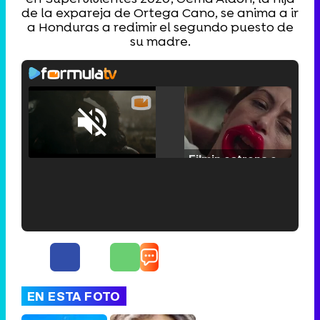
de la expareja de Ortega Cano, se anima a ir
a Honduras a redimir el segundo puesto de
su madre.
Loaded
:
25.30%
/
Unmute
Filmin estrena el tráiler de 'Millennial Mal', su nueva comedia universitaria de la mano de Lorena Iglesias
'120 Minutos' celebra sus 2.000 programas en Telemadrid con un vídeo del día a día en la redacción
EN ESTA FOTO