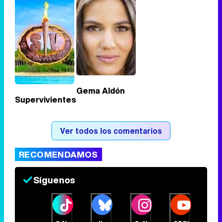
Tráiler de '33 días', la nueva serie de Atresplayer con Julián Villagrán y José Manuel Poga
Tráiler en catalán de 'Ravalear', la nueva serie de HBO Max sobre los fondos buitre
Gema Aldón
Supervivientes
Tráiler de la tercera temporada de 'The Walking Dead: Dead City' de AMC+
Ver todos los comentarios
RECOMENDAMOS
Canción ganadora de Eurovisión 2026: DARA con "Bangaranga" por Bulgaria
Síguenos