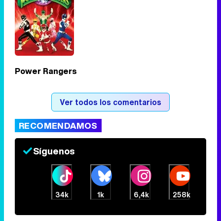
Tráiler en catalán de 'Ravalear', la nueva serie de HBO Max sobre los fondos buitre
Power Rangers
Tráiler de la tercera temporada de 'The Walking Dead: Dead City' de AMC+
Ver todos los comentarios
RECOMENDAMOS
Canción ganadora de Eurovisión 2026: DARA con "Bangaranga" por Bulgaria
Síguenos
34k
1k
6,4k
258k