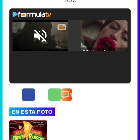
2017.
Loaded
:
25.30%
/
Unmute
Filmin estrena el tráiler de 'Millennial Mal', su nueva comedia universitaria de la mano de Lorena Iglesias
'120 Minutos' celebra sus 2.000 programas en Telemadrid con un vídeo del día a día en la redacción
1
EN ESTA FOTO
Tráiler de '33 días', la nueva serie de Atresplayer con Julián Villagrán y José Manuel Poga