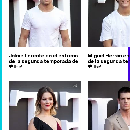
Jaime Lorente en el estreno
Miguel Herrán en
de la segunda temporada de
de la segunda t
'Élite'
'Élite'