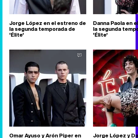
Jorge López en el estreno de
Danna Paola en e
la segunda temporada de
la segunda temp
'Élite'
'Élite'
Omar Ayuso y Arón Piper en
Jorge López y Da