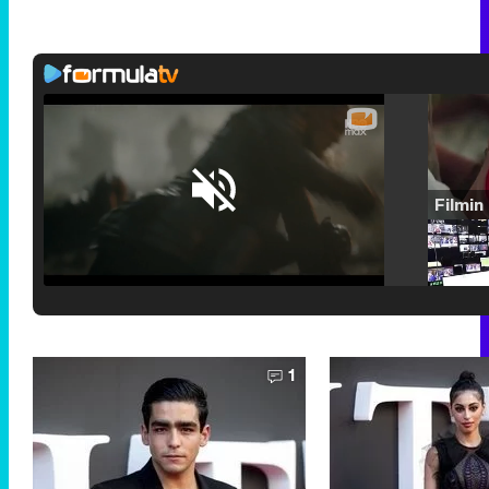
Loaded
:
25.30%
/
Unmute
1