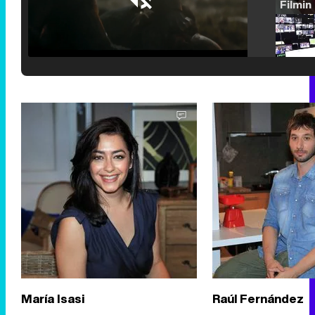
Loaded
:
25.30%
/
Unmute
María Isasi
Raúl Fernández