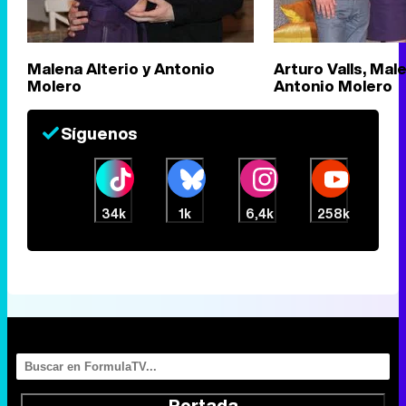
Malena Alterio y Antonio
Arturo Valls, Male
Molero
Antonio Molero
Síguenos
34k
1k
6,4k
258k
Portada