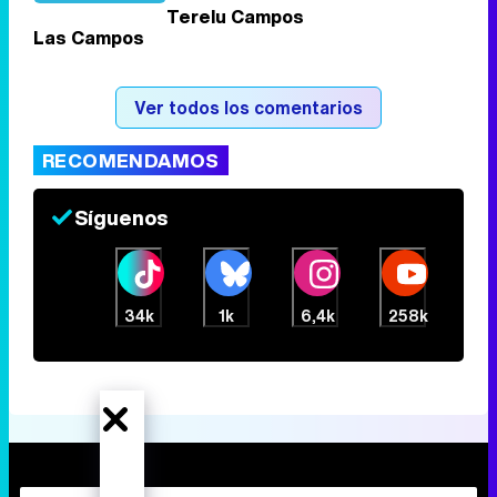
Terelu Campos
Las Campos
Tráiler de la tercera temporada de 'The Walking Dead: Dead City' de AMC+
Ver todos los comentarios
RECOMENDAMOS
Canción ganadora de Eurovisión 2026: DARA con "Bangaranga" por Bulgaria
Síguenos
34k
1k
6,4k
258k