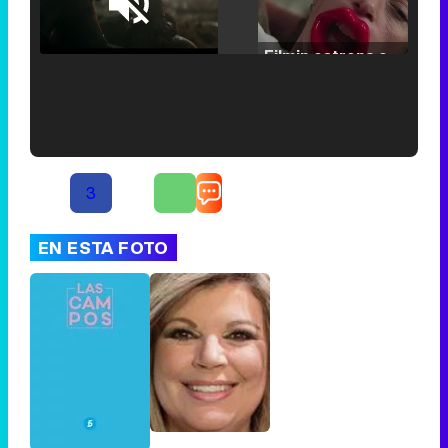
Loaded
:
25.30%
/
Unmute
Filmin estrena el tráiler de 'Millennial Mal', su nueva comedia universitaria de la mano de Lorena Iglesias
'120 Minutos' celebra sus 2.000 programas en Telemadrid con un vídeo del día a día en la redacción
3
EN ESTA FOTO
Tráiler de '33 días', la nueva serie de Atresplayer con Julián Villagrán y José Manuel Poga
Tráiler en catalán de 'Ravalear', la nueva serie de HBO Max sobre los fondos buitre