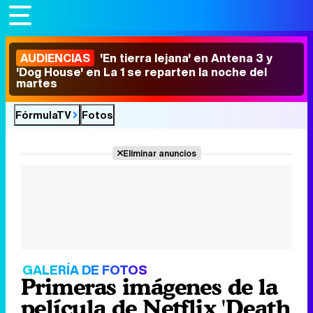
AUDIENCIAS
'En tierra lejana' en Antena 3 y
'Dog House' en La 1 se reparten la noche del
martes
FórmulaTV
Fotos
Eliminar anuncios
GALERÍA DE FOTOS
Primeras imágenes de la
película de Netflix 'Death