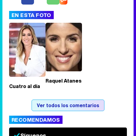
EN ESTA FOTO
Tráiler de '33 días', la nueva serie de Atresplayer con Julián Villagrán y José Manuel Poga
Tráiler en catalán de 'Ravalear', la nueva serie de HBO Max sobre los fondos buitre
Raquel Atanes
Cuatro al día
Tráiler de la tercera temporada de 'The Walking Dead: Dead City' de AMC+
Ver todos los comentarios
RECOMENDAMOS
Canción ganadora de Eurovisión 2026: DARA con "Bangaranga" por Bulgaria
Síguenos