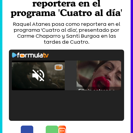
reportera en el
programa 'Cuatro al día'
Raquel Atanes posa como reportera en el
programa 'Cuatro al día', presentado por
Carme Chaparro y Santi Burgoa en las
tardes de Cuatro.
Loaded
:
25.30%
/
Unmute
Filmin estrena el tráiler de 'Millennial Mal', su nueva comedia universitaria de la mano de Lorena Iglesias
'120 Minutos' celebra sus 2.000 programas en Telemadrid con un vídeo del día a día en la redacción