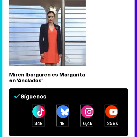
Miren Ibarguren es Margarita
en 'Anclados'
Síguenos
34k
1k
6,4k
258k