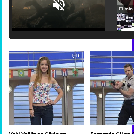
Loaded
:
29.30%
/
Unmute
5
Veki Velilla es Olivia en
Fernando Gil es 