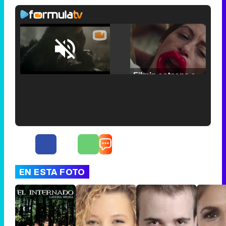
Loaded
:
25.30%
/
Unmute
Filmin estrena el tráiler de 'Millennial Mal', su nueva comedia universitaria de la mano de Lorena Iglesias
'120 Minutos' celebra sus 2.000 programas en Telemadrid con un vídeo del día a día en la redacción
EN ESTA FOTO
Tráiler de '33 días', la nueva serie de Atresplayer con Julián Villagrán y José Manuel Poga