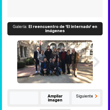
Galería:
El reencuentro de 'El internado' en
imágenes
Ampliar
Siguiente
imagen