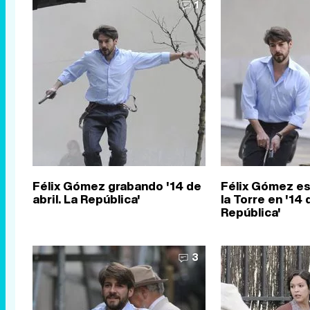
1
Félix Gómez grabando '14 de
Félix Gómez e
abril. La República'
la Torre en '14 
República'
3