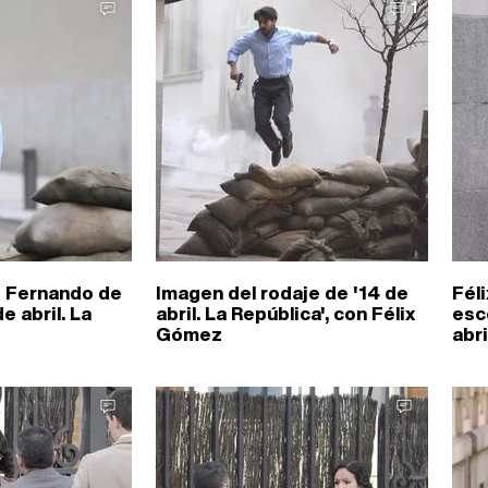
1
s Fernando de
Imagen del rodaje de '14 de
Fél
de abril. La
abril. La República', con Félix
esc
Gómez
abri