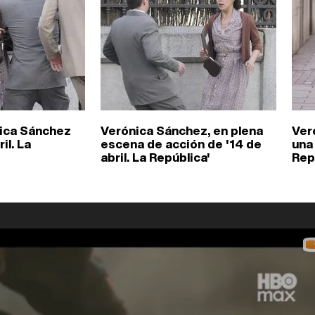
nica Sánchez
Verónica Sánchez, en plena
Ver
il. La
escena de acción de '14 de
una 
abril. La República'
Rep