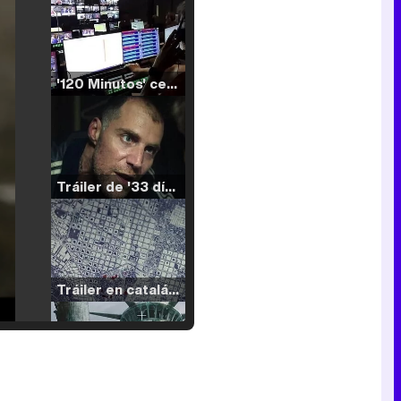
'120 Minutos' celebra sus 2.000 programas en Telemadrid con un vídeo del día a día en la redacción
Tráiler de '33 días', la nueva serie de Atresplayer con Julián Villagrán y José Manuel Poga
Tráiler en catalán de 'Ravalear', la nueva serie de HBO Max sobre los fondos buitre
Tráiler de la tercera temporada de 'The Walking Dead: Dead City' de AMC+