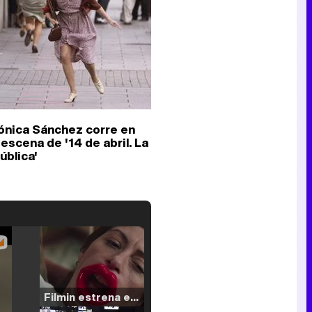
ónica Sánchez corre en
escena de '14 de abril. La
ública'
Filmin estrena el tráiler de 'Millennial Mal', su nueva comedia universitaria de la mano de Lorena Iglesias