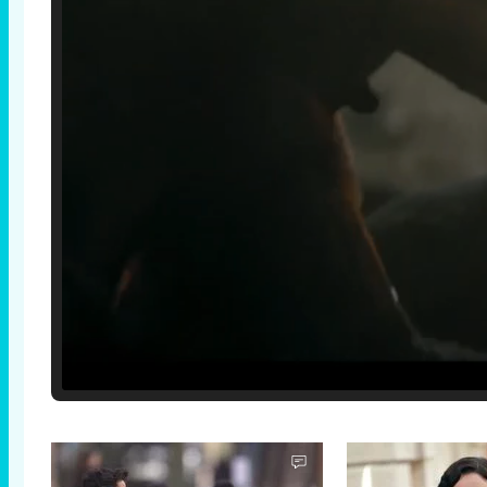
Loaded
:
25.30%
/
Unmute