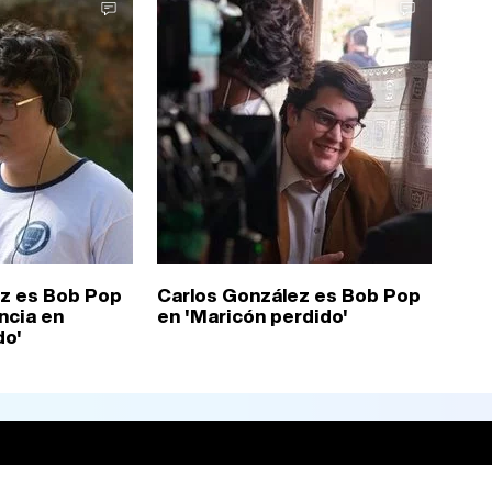
ez es Bob Pop
Carlos González es Bob Pop
ncia en
en 'Maricón perdido'
do'