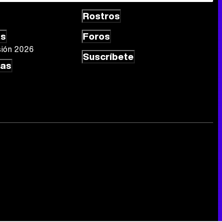
Rostros
as
Foros
sión 2026
Suscríbete
las