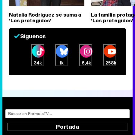
Natalia Rodriguez se suma a
La familia protag
'Los protegidos'
'Los protegidos'
Síguenos
34k
1k
6,4k
258k
Portada