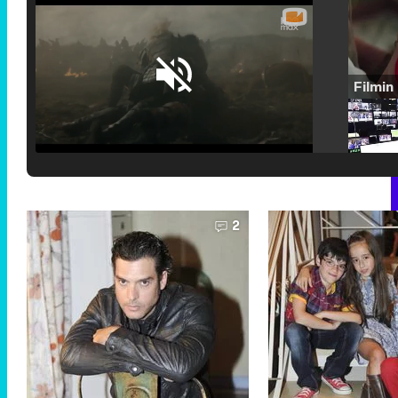
Loaded
:
29.30%
/
Unmute
2