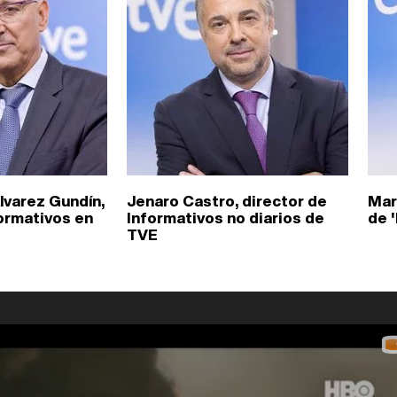
lvarez Gundín,
Jenaro Castro, director de
Mar
formativos en
Informativos no diarios de
de 
TVE