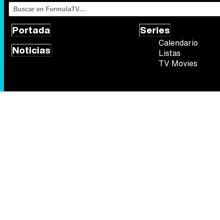
Portada
Series
Calendario
Noticias
Listas
TV Movies
Síguenos
Quiénes somos
Aviso Legal
Política de privacidad
Política de
FormulaTV.com
© 2004 - 2026