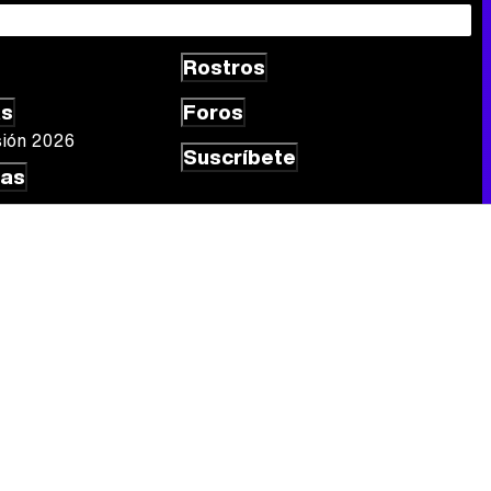
Rostros
as
Foros
sión 2026
Suscríbete
las