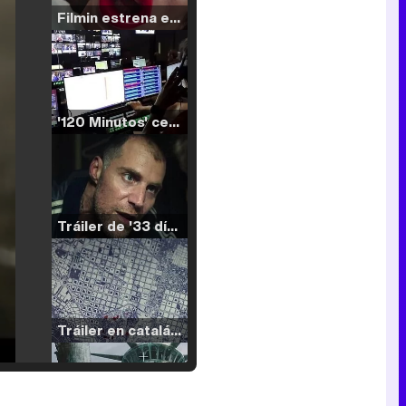
Filmin estrena el tráiler de 'Millennial Mal', su nueva comedia universitaria de la mano de Lorena Iglesias
'120 Minutos' celebra sus 2.000 programas en Telemadrid con un vídeo del día a día en la redacción
Tráiler de '33 días', la nueva serie de Atresplayer con Julián Villagrán y José Manuel Poga
Tráiler en catalán de 'Ravalear', la nueva serie de HBO Max sobre los fondos buitre