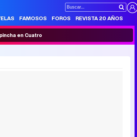
VELAS
FAMOSOS
FOROS
REVISTA 20 AÑOS
' pincha en Cuatro