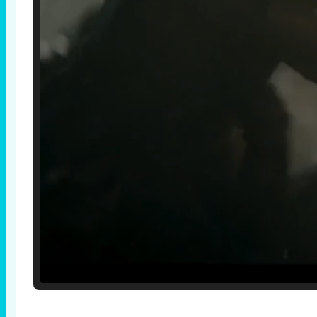
Loaded
:
25.30%
/
Unmute