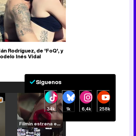
ián Rodríguez, de 'FoQ', y
modelo Inés Vidal
Síguenos
34k
1k
6,4k
258k
Filmin estrena el tráiler de 'Millennial Mal', su nueva comedia universitaria de la mano de Lorena Iglesias