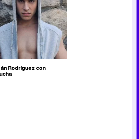
Canción ganadora de Eurovisión 2026: DARA con "Bangaranga" por Bulgaria
ián Rodríguez con
ucha