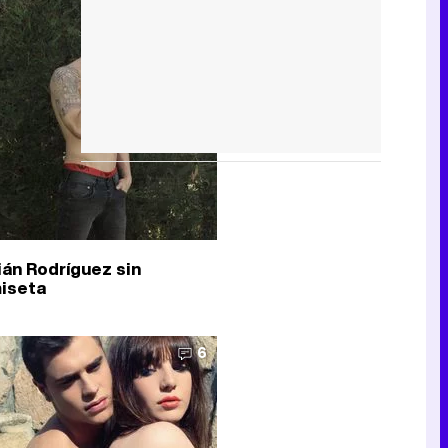
19
ián Rodríguez sin
iseta
6