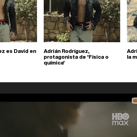
ez es David en
Adrián Rodríguez,
Adr
protagonista de 'Física o
la 
química'