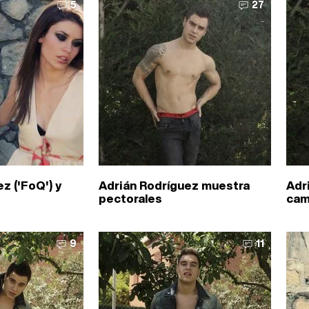
5
27
z ('FoQ') y
Adrián Rodríguez muestra
Adr
pectorales
cam
9
11