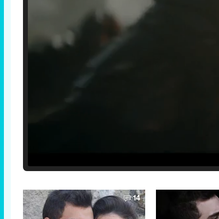
Loaded
:
25.30%
/
Unmute
14