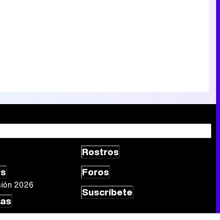
Rostros
as
Foros
sión 2026
Suscríbete
las