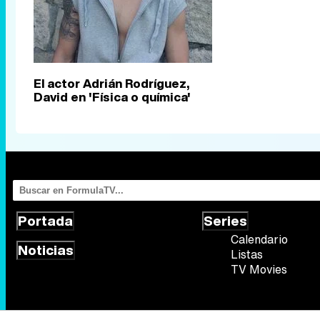
El actor Adrián Rodríguez,
David en 'Física o química'
Portada
Series
Calendario
Noticias
Listas
TV Movies