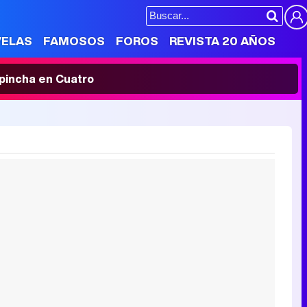
VELAS
FAMOSOS
FOROS
REVISTA 20 AÑOS
' pincha en Cuatro