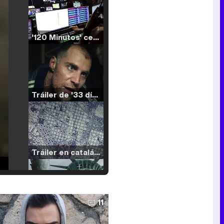
'120 Minutos' celebra sus 2.000 programas en Telemadrid con un vídeo del día a día en la redacción
Tráiler de '33 días', la nueva serie de Atresplayer con Julián Villagrán y José Manuel Poga
Tráiler en catalán de 'Ravalear', la nueva serie de HBO Max sobre los fondos buitre
11
Tráiler de la tercera temporada de 'The Walking Dead: Dead City' de AMC+