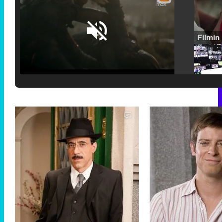
Loaded
:
25.30%
/
Unmute