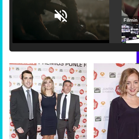
Loaded
:
25.30%
/
Unmute