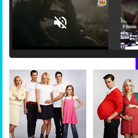
Loaded
:
25.30%
/
Unmute