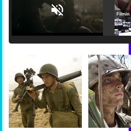
Loaded
:
25.30%
/
Unmute