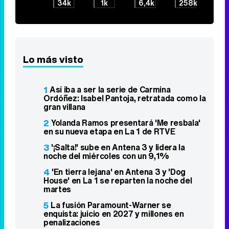
34k
1k
6,4k
258k
Lo más visto
1
Así iba a ser la serie de Carmina
Ordóñez: Isabel Pantoja, retratada como la
gran villana
2
Yolanda Ramos presentará 'Me resbala'
en su nueva etapa en La 1 de RTVE
3
'¡Salta!' sube en Antena 3 y lidera la
noche del miércoles con un 9,1%
4
'En tierra lejana' en Antena 3 y 'Dog
House' en La 1 se reparten la noche del
martes
5
La fusión Paramount-Warner se
enquista: juicio en 2027 y millones en
penalizaciones