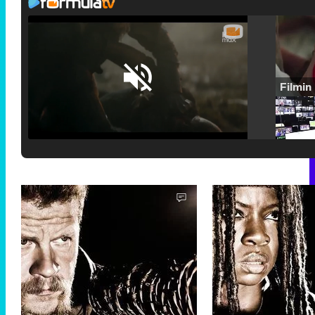
Loaded
:
25.30%
/
Unmute