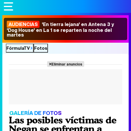
AUDIENCIAS
'En tierra lejana' en Antena 3 y
'Dog House' en La 1 se reparten la noche del
martes
FórmulaTV
Fotos
Eliminar anuncios
GALERÍA DE FOTOS
Las posibles víctimas de
Negan se enfrentan a