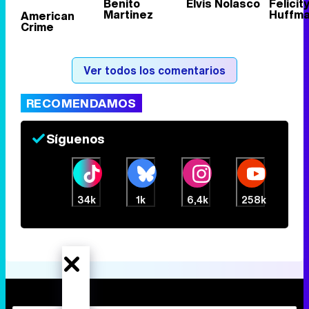
Benito
Elvis Nolasco
Felicit
Martinez
Huffm
American
Crime
Tráiler de la tercera temporada de 'The Walking Dead: Dead City' de AMC+
Ver todos los comentarios
RECOMENDAMOS
Canción ganadora de Eurovisión 2026: DARA con "Bangaranga" por Bulgaria
Síguenos
34k
1k
6,4k
258k