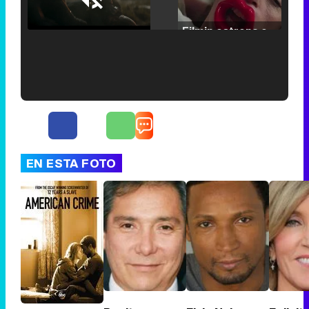
Loaded
:
25.30%
/
Unmute
Filmin estrena el tráiler de 'Millennial Mal', su nueva comedia universitaria de la mano de Lorena Iglesias
'120 Minutos' celebra sus 2.000 programas en Telemadrid con un vídeo del día a día en la redacción
EN ESTA FOTO
Tráiler de '33 días', la nueva serie de Atresplayer con Julián Villagrán y José Manuel Poga
Tráiler en catalán de 'Ravalear', la nueva serie de HBO Max sobre los fondos buitre