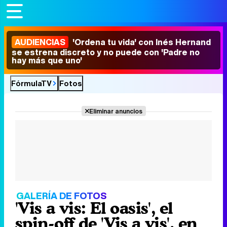
AUDIENCIAS
'Ordena tu vida' con Inés Hernand
se estrena discreto y no puede con 'Padre no
hay más que uno'
FórmulaTV
Fotos
Eliminar anuncios
GALERÍA DE FOTOS
'Vis a vis: El oasis', el
spin-off de 'Vis a vis', en