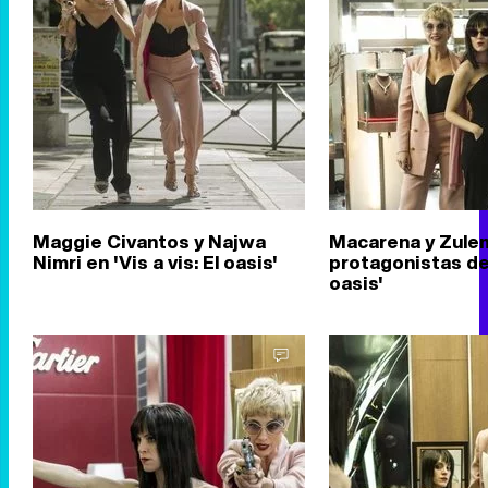
Maggie Civantos y Najwa
Macarena y Zule
Nimri en 'Vis a vis: El oasis'
protagonistas de '
oasis'