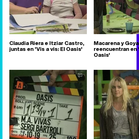
Claudia Riera e Itziar Castro,
Macarena y Goya
juntas en 'Vis a vis: El Oasis'
reencuentran en 'V
Oasis'