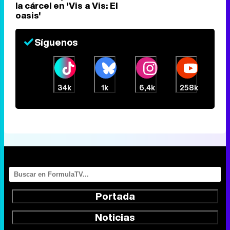
la cárcel en 'Vis a Vis: El
oasis'
Síguenos
34k
1k
6,4k
258k
Portada
Noticias