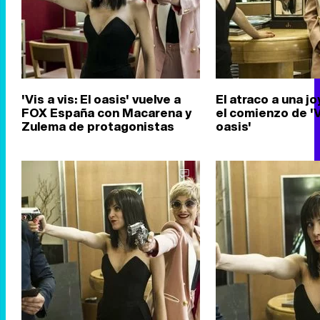
'Vis a vis: El oasis' vuelve a
El atraco a una jo
FOX España con Macarena y
el comienzo de 'Vi
Zulema de protagonistas
oasis'