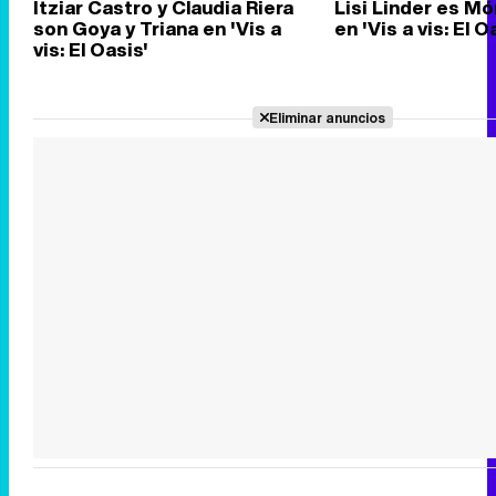
Itziar Castro y Claudia Riera
Lisi Linder es M
son Goya y Triana en 'Vis a
en 'Vis a vis: El O
vis: El Oasis'
Eliminar anuncios