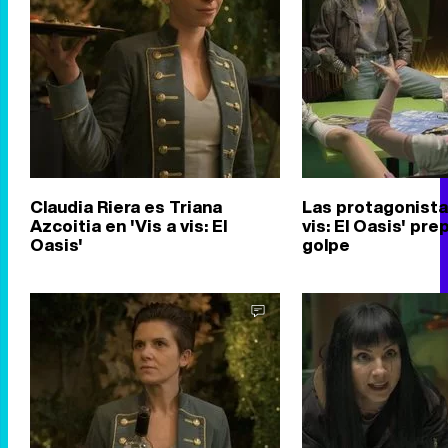
Claudia Riera es Triana
Las protagonista
Azcoitia en 'Vis a vis: El
vis: El Oasis' pre
Oasis'
golpe