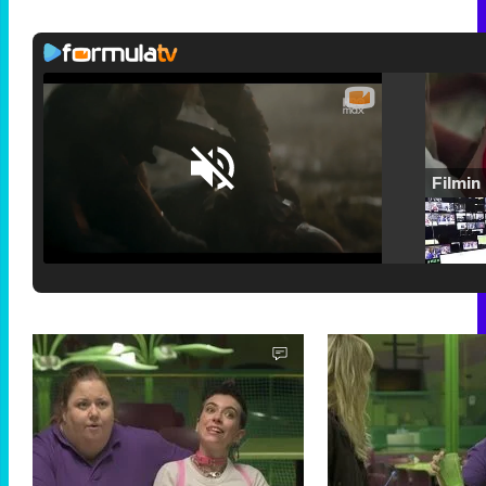
Loaded
:
25.30%
/
Unmute