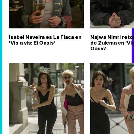
Isabel Naveira es La Flaca en
Najwa Nimri reto
'Vis a vis: El Oasis'
de Zulema en 'Vis 
Oasis'