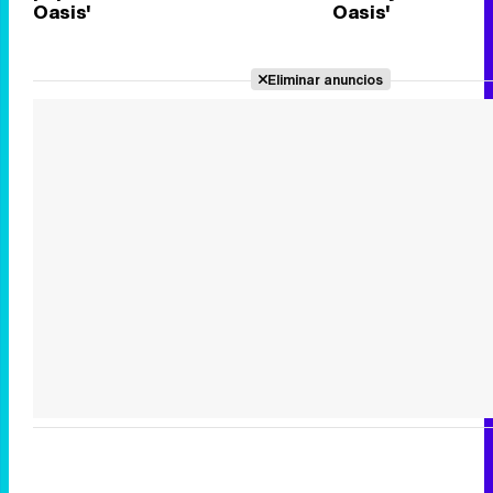
Oasis'
Oasis'
Eliminar anuncios