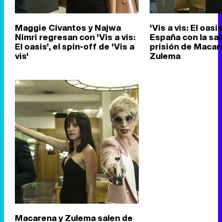
Maggie Civantos y Najwa
'Vis a vis: El oasi
Nimri regresan con 'Vis a vis:
España con la sal
El oasis', el spin-off de 'Vis a
prisión de Macar
vis'
Zulema
Macarena y Zulema salen de