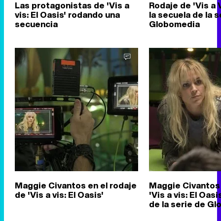
Las protagonistas de 'Vis a
Rodaje de 'Vis a V
vis: El Oasis' rodando una
la secuela de la s
secuencia
Globomedia
Maggie Civantos en el rodaje
Maggie Civantos
de 'Vis a vis: El Oasis'
'Vis a vis: El Oasi
de la serie de G