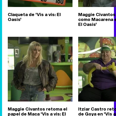
Claqueta de 'Vis a vis: El
Maggie Civantos
Oasis'
como Macarena en
El Oasis'
Maggie Civantos retoma el
Itziar Castro ret
papel de Maca 'Vis a vis: El
de Goya en 'Vis a 