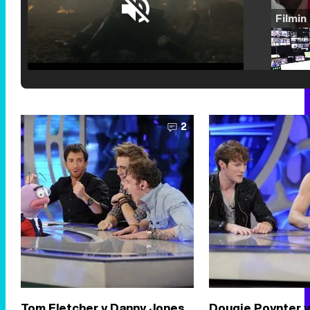
Loaded
:
25.30%
/
Unmute
2
Tom Fletcher y Danny Jones
Dougie Poynter y