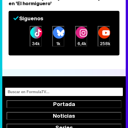
en 'El hormiguero'
Síguenos
34k
1k
6,4k
258k
Portada
Noticias
Series