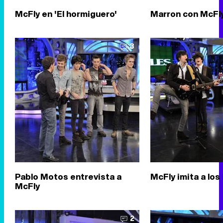
McFly en 'El hormiguero'
Marron con McFl
3
Pablo Motos entrevista a
McFly imita a los
McFly
2