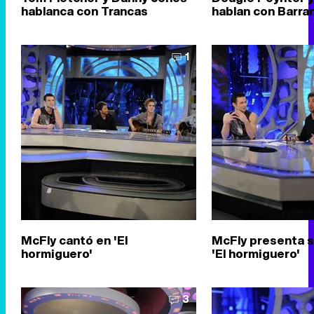
hablanca con Trancas
hablan con Barra
1
McFly cantó en 'El
McFly presenta s
hormiguero'
'El hormiguero'
3