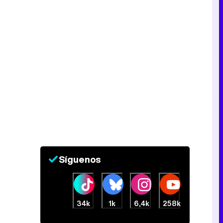
Tráiler de la tercera temporada de 'The Walking Dead: Dead City' de AMC+
Canción ganadora de Eurovisión 2026: DARA con "Bangaranga" por Bulgaria
Síguenos
34k
1k
6,4k
258k