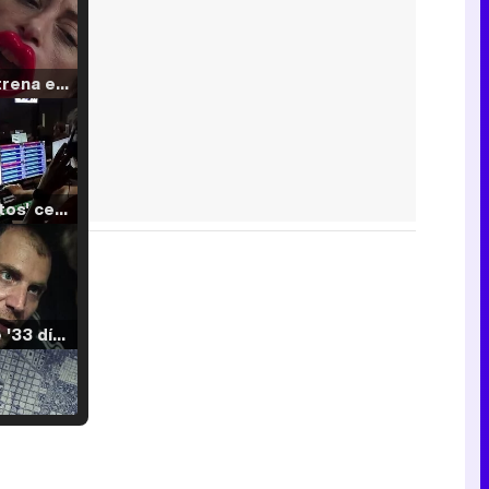
Filmin estrena el tráiler de 'Millennial Mal', su nueva comedia universitaria de la mano de Lorena Iglesias
'120 Minutos' celebra sus 2.000 programas en Telemadrid con un vídeo del día a día en la redacción
Tráiler de '33 días', la nueva serie de Atresplayer con Julián Villagrán y José Manuel Poga
Tráiler en catalán de 'Ravalear', la nueva serie de HBO Max sobre los fondos buitre