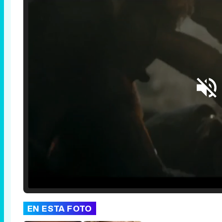
Loaded
:
25.30%
/
Unmute
EN ESTA FOTO