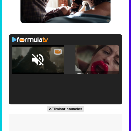
Loaded
:
25.30%
/
Unmute
Filmin estrena el tráiler de 'Millennial Mal', su nueva comedia universitaria de la mano de Lorena Iglesias
'120 Minutos' celebra sus 2.000 programas en Telemadrid con un vídeo del día a día en la redacción
Eliminar anuncios