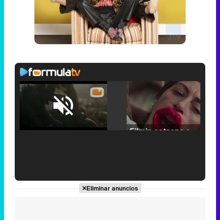
Loaded
:
25.30%
/
Unmute
Filmin estrena el tráiler de 'Millennial Mal', su nueva comedia universitaria de la mano de Lorena Iglesias
'120 Minutos' celebra sus 2.000 programas en Telemadrid con un vídeo del día a día en la redacción
Eliminar anuncios