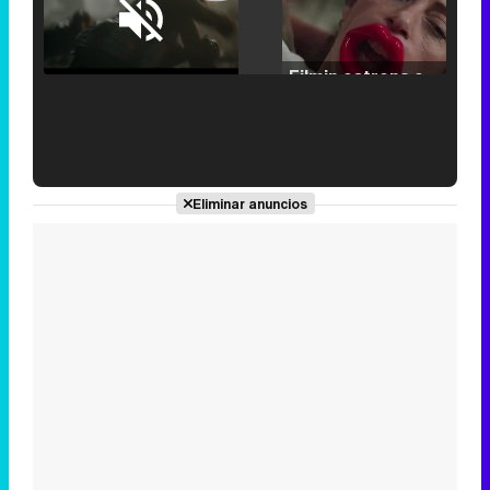
Loaded
:
25.30%
/
Unmute
Filmin estrena el tráiler de 'Millennial Mal', su nueva comedia universitaria de la mano de Lorena Iglesias
'120 Minutos' celebra sus 2.000 programas en Telemadrid con un vídeo del día a día en la redacción
Eliminar anuncios
Tráiler de '33 días', la nueva serie de Atresplayer con Julián Villagrán y José Manuel Poga
Tráiler en catalán de 'Ravalear', la nueva serie de HBO Max sobre los fondos buitre