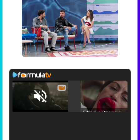
Loaded
:
25.30%
/
Unmute
Filmin estrena el tráiler de 'Millennial Mal', su nueva comedia universitaria de la mano de Lorena Iglesias