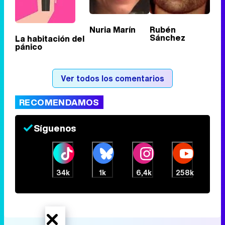
Nuria Marín
Rubén
Sánchez
La habitación del
pánico
Ver todos los comentarios
RECOMENDAMOS
Síguenos
34k
1k
6,4k
258k