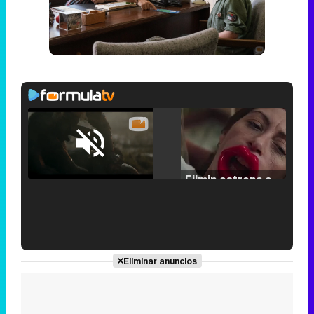
Loaded
:
25.30%
/
Unmute
Filmin estrena el tráiler de 'Millennial Mal', su nueva comedia universitaria de la mano de Lorena Iglesias
'120 Minutos' celebra sus 2.000 programas en Telemadrid con un vídeo del día a día en la redacción
Eliminar anuncios