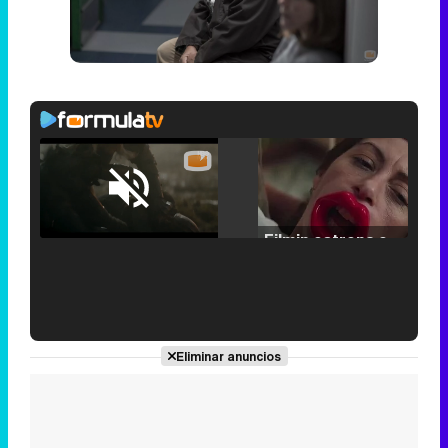
Loaded
:
25.30%
/
Unmute
Filmin estrena el tráiler de 'Millennial Mal', su nueva comedia universitaria de la mano de Lorena Iglesias
'120 Minutos' celebra sus 2.000 programas en Telemadrid con un vídeo del día a día en la redacción
Eliminar anuncios