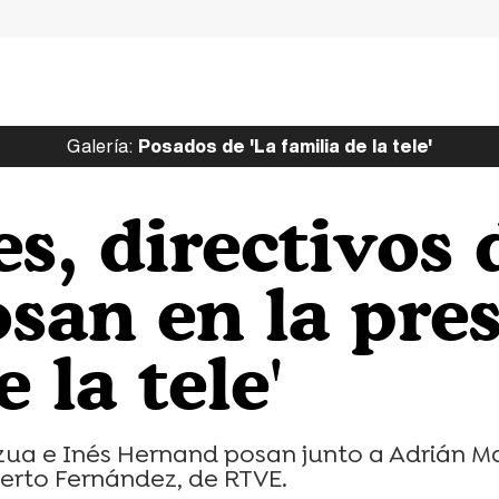
Galería:
Posados de 'La familia de la tele'
s, directivos
san en la pre
 la tele'
izua e Inés Hernand posan junto a Adrián M
berto Fernández, de RTVE.