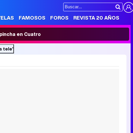
VELAS
FAMOSOS
FOROS
REVISTA 20 AÑOS
' pincha en Cuatro
 tele'