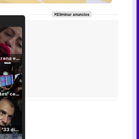
Eliminar anuncios
Filmin estrena el tráiler de 'Millennial Mal', su nueva comedia universitaria de la mano de Lorena Iglesias
'120 Minutos' celebra sus 2.000 programas en Telemadrid con un vídeo del día a día en la redacción
Tráiler de '33 días', la nueva serie de Atresplayer con Julián Villagrán y José Manuel Poga