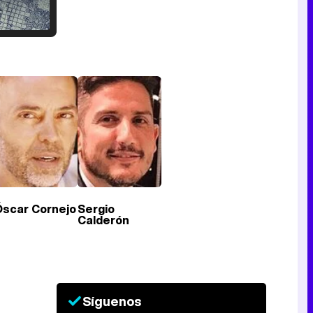
Tráiler en catalán de 'Ravalear', la nueva serie de HBO Max sobre los fondos buitre
Tráiler de la tercera temporada de 'The Walking Dead: Dead City' de AMC+
Óscar Cornejo
Sergio
Canción ganadora de Eurovisión 2026: DARA con "Bangaranga" por Bulgaria
Calderón
Síguenos