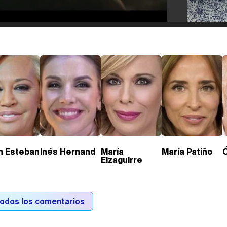
n Esteban
Inés Hernand
María
María Patiño
Eizaguirre
todos los comentarios