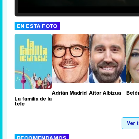
Loaded
:
25.30%
/
Unmute
EN ESTA FOTO
Adrián Madrid
Aitor Albizua
Belé
La familia de la
tele
Ver 
RECOMENDAMOS