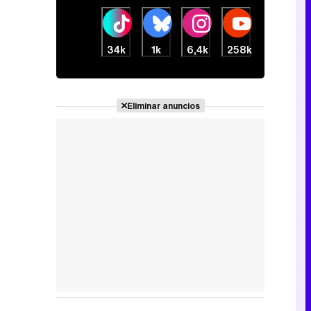
34k
1k
6,4k
258k
Eliminar anuncios