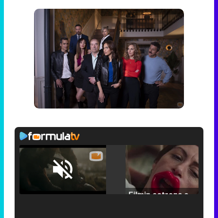
Loaded
:
25.30%
/
Unmute
Filmin estrena el tráiler de 'Millennial Mal', su nueva comedia universitaria de la mano de Lorena Iglesias