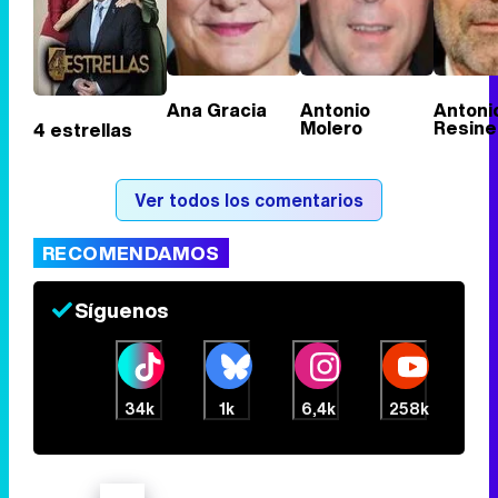
Ana Gracia
Antonio
Antoni
Molero
Resine
4 estrellas
Ver todos los comentarios
RECOMENDAMOS
Síguenos
34k
1k
6,4k
258k