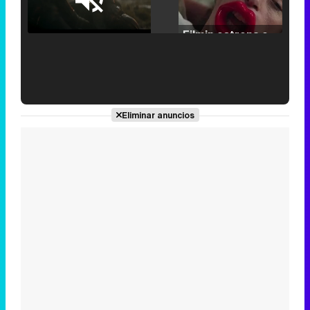
Loaded
:
25.30%
/
Unmute
Filmin estrena el tráiler de 'Millennial Mal', su nueva comedia universitaria de la mano de Lorena Iglesias
'120 Minutos' celebra sus 2.000 programas en Telemadrid con un vídeo del día a día en la redacción
Eliminar anuncios
Tráiler de '33 días', la nueva serie de Atresplayer con Julián Villagrán y José Manuel Poga
Tráiler en catalán de 'Ravalear', la nueva serie de HBO Max sobre los fondos buitre