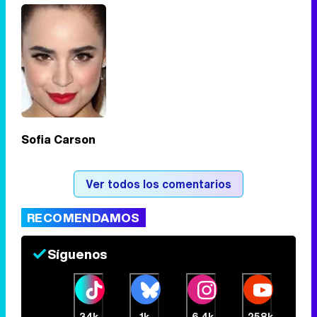
Sofia Carson
Ver todos los comentarios
RECOMENDAMOS
Síguenos
34k
1k
6,4k
258k