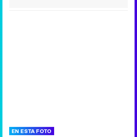
Tráiler de la tercera temporada de 'The Walking Dead: Dead City' de AMC+
Canción ganadora de Eurovisión 2026: DARA con "Bangaranga" por Bulgaria
EN ESTA FOTO