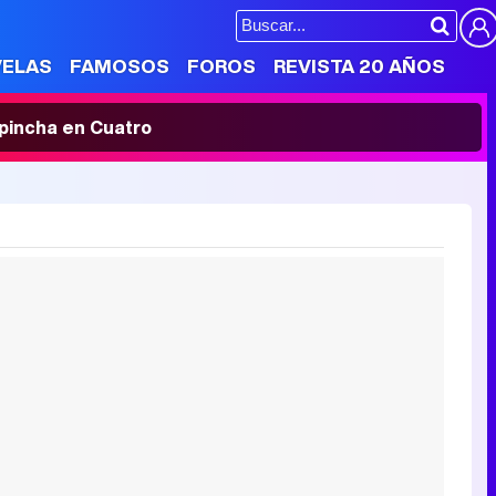
VELAS
FAMOSOS
FOROS
REVISTA 20 AÑOS
' pincha en Cuatro