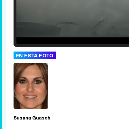
Loaded
:
42.63%
/
Unmute
EN ESTA FOTO
Susana Guasch