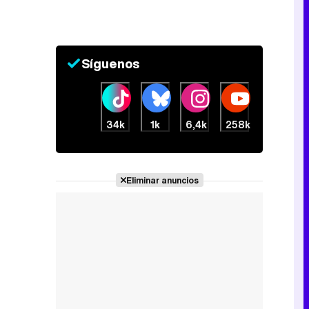
Síguenos
34k
1k
6,4k
258k
Eliminar anuncios