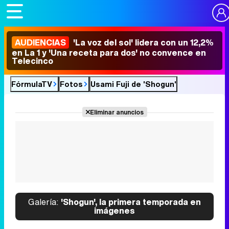
AUDIENCIAS
'La voz del sol' lidera con un 12,2%
en La 1 y 'Una receta para dos' no convence en
Telecinco
FórmulaTV
Fotos
Usami Fuji de 'Shogun'
Eliminar anuncios
Galería:
'Shogun', la primera temporada en
imágenes