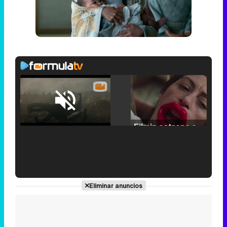
Loaded
:
25.30%
/
Unmute
Filmin estrena el tráiler de 'Millennial Mal', su nueva comedia universitaria de la mano de Lorena Iglesias
'120 Minutos' celebra sus 2.000 programas en Telemadrid con un vídeo del día a día en la redacción
Eliminar anuncios