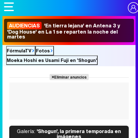
AUDIENCIAS
'En tierra lejana' en Antena 3 y
'Dog House' en La 1 se reparten la noche del
martes
FórmulaTV
Fotos
Moeka Hoshi es Usami Fuji en 'Shogun'
Eliminar anuncios
Galería:
'Shogun', la primera temporada en
imágenes