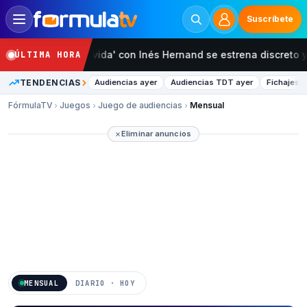
Suscríbete
Buscar
'Ordena tu vida' con Inés Hernand se estrena discreto y
ÚLTIMA HORA
NCIAS
Confirmar
TENDENCIAS
Audiencias ayer
Audiencias TDT ayer
Fichajes H
FórmulaTV
Juegos
Juego de audiencias
Mensual
¿Estás seguro?
Eliminar anuncios
Cancelar
Confirmar
MENSUAL
DIARIO · HOY