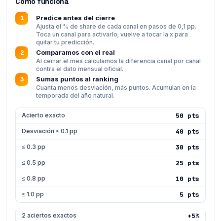
Cómo funciona
Predice antes del cierre
1
Ajusta el % de share de cada canal en pasos de 0,1 pp.
Toca un canal para activarlo; vuelve a tocar la x para
quitar tu predicción.
Comparamos con el real
2
Al cerrar el mes calculamos la diferencia canal por canal
contra el dato mensual oficial.
Sumas puntos al ranking
3
Cuanta menos desviación, más puntos. Acumulan en la
temporada del año natural.
Acierto exacto
50 pts
Desviación ≤ 0.1 pp
40 pts
≤ 0.3 pp
30 pts
≤ 0.5 pp
25 pts
≤ 0.8 pp
10 pts
≤ 1.0 pp
5 pts
2 aciertos exactos
+5%