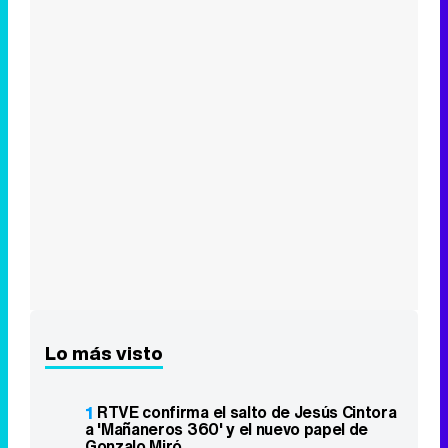
Lo más visto
1
RTVE confirma el salto de Jesús Cintora
a 'Mañaneros 360' y el nuevo papel de
Gonzalo Miró
2
Charlie Gillespie y Justice Smith se
incorporan a la temporada 2 de 'Heated
Rivalry'
3
"¡A todo tren! Destino Asturias" en
Antena 3 lidera y "Harry Potter" pincha en
Cuatro