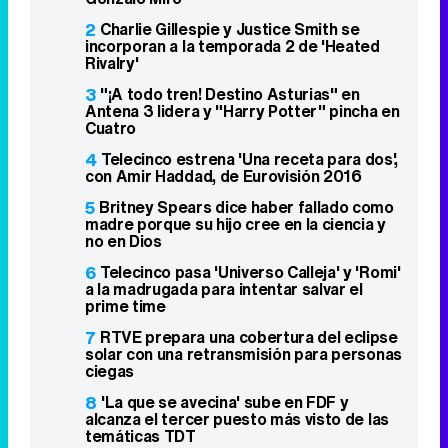
4
Telecinco estrena 'Una receta para dos',
con Amir Haddad, de Eurovisión 2016
5
Britney Spears dice haber fallado como
madre porque su hijo cree en la ciencia y
no en Dios
6
Telecinco pasa 'Universo Calleja' y 'Romi'
a la madrugada para intentar salvar el
prime time
7
RTVE prepara una cobertura del eclipse
solar con una retransmisión para personas
ciegas
8
'La que se avecina' sube en FDF y
alcanza el tercer puesto más visto de las
temáticas TDT
9
Ryan Murphy se plantea hacer un reboot
de 'Glee' con una nueva generación
10
'Ordena tu vida' se estrena discreto en
La 1 y no puede con "Padre no hay más
que uno"