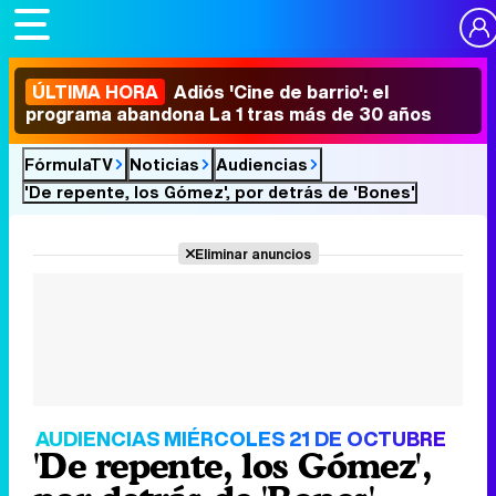
ÚLTIMA HORA
Adiós 'Cine de barrio': el
programa abandona La 1 tras más de 30 años
FórmulaTV
Noticias
Audiencias
'De repente, los Gómez', por detrás de 'Bones'
Eliminar anuncios
AUDIENCIAS MIÉRCOLES 21 DE OCTUBRE
'De repente, los Gómez',