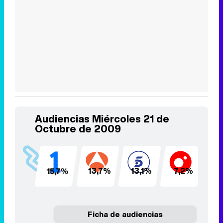
Audiencias Miércoles 21 de
Octubre de 2009
15,7%
13,7%
13,1%
7,2%
6
Ficha de audiencias