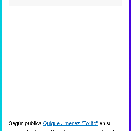
Según publica
Quique Jimenez "Torito"
en su