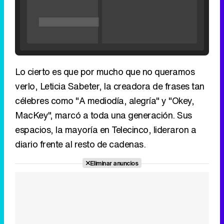
Lo cierto es que por mucho que no queramos
verlo, Leticia Sabeter, la creadora de frases tan
célebres como "A mediodía, alegría" y "Okey,
MacKey", marcó a toda una generación. Sus
Tráiler de '33 días', la nueva serie de Atresplayer con Julián Villagrán y José Manuel Poga
espacios, la mayoría en Telecinco, lideraron a
diario frente al resto de cadenas.
Eliminar anuncios
Tráiler en catalán de 'Ravalear', la nueva serie de HBO Max sobre los fondos buitre
Tráiler de la tercera temporada de 'The Walking Dead: Dead City' de AMC+
Canción ganadora de Eurovisión 2026: DARA con "Bangaranga" por Bulgaria