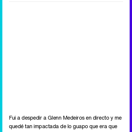
Fui a despedir a Glenn Medeiros en directo y me
quedé tan impactada de lo guapo que era que
me caí encima del público. La cara de Hermida
no se me olvidará nunca.
Eliminar anuncios