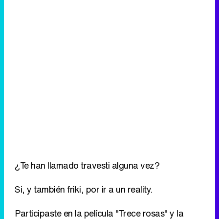
¿Te han llamado travesti alguna vez?
Si, y también friki, por ir a un reality.
Participaste en la película "Trece rosas" y la
liaste en la gala de los Goya...
Sí, en la escalera mecánica se me rompió el traje
de pedrería de Petro Valverde de cuatro millones
de pesetas. Me quedé con el trasero casi al aire.