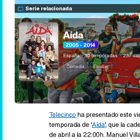
Serie relacionada
Aída
2005 - 2014
España
10 temporadas
237 cap
Comedia
Familiar
Telecinco
ha presentado este vi
temporada de '
Aída
', que la ca
de abril a la 22:00h. Manuel Vil