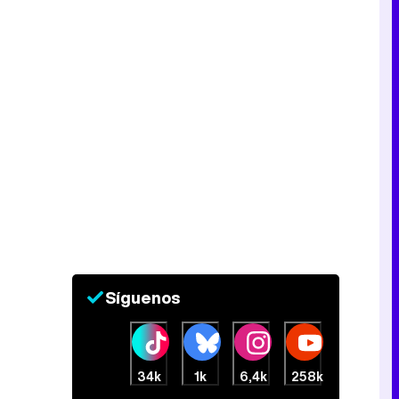
Síguenos
34k
1k
6,4k
258k