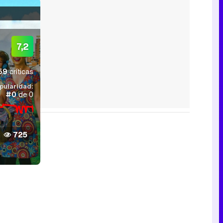
7,2
59
críticas
pularidad:
#0
de 0
725