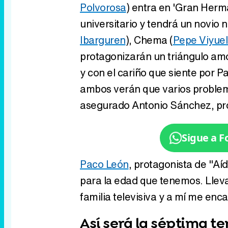
Polvorosa
) entra en 'Gran Herma
universitario y tendrá un novio 
Ibarguren
), Chema (
Pepe Viyue
protagonizarán un triángulo amo
y con el cariño que siente por Pa
ambos verán que varios problema
asegurado Antonio Sánchez, pro
Sigue a 
Paco León
, protagonista de "Aí
para la edad que tenemos. Lle
familia televisiva y a mí me encan
Así será la séptima t