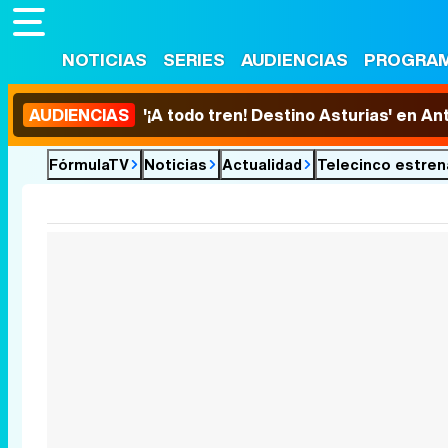
NOTICIAS
SERIES
AUDIENCIAS
PROGRA
AUDIENCIAS
'¡A todo tren! Destino Asturias' en An
FórmulaTV
Noticias
Actualidad
Telecinco estrena