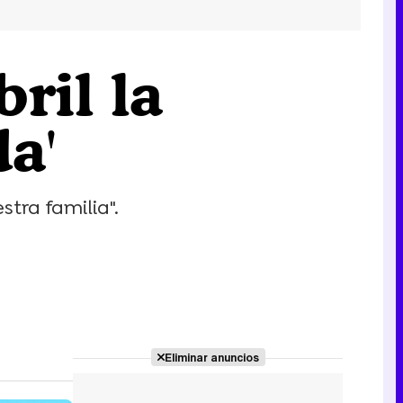
ril la
a'
tra familia".
Eliminar anuncios