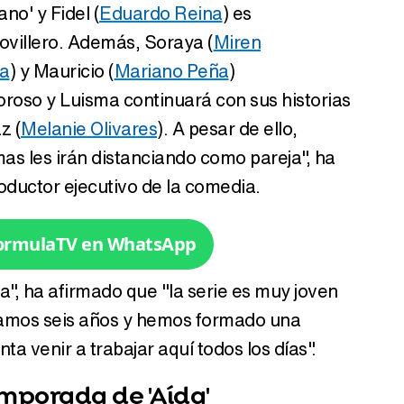
no' y Fidel (
Eduardo Reina
) es
novillero. Además, Soraya (
Miren
la
) y Mauricio (
Mariano Peña
)
Tráiler en catalán de 'Ravalear', la nueva serie de HBO Max sobre los fondos buitre
roso y Luisma continuará con sus historias
z (
Melanie Olivares
). A pesar de ello,
s les irán distanciando como pareja", ha
ductor ejecutivo de la comedia.
Tráiler de la tercera temporada de 'The Walking Dead: Dead City' de AMC+
FormulaTV en WhatsApp
Canción ganadora de Eurovisión 2026: DARA con "Bangaranga" por Bulgaria
da", ha afirmado que "la serie es muy joven
vamos seis años y hemos formado una
ta venir a trabajar aquí todos los días".
emporada de 'Aída'