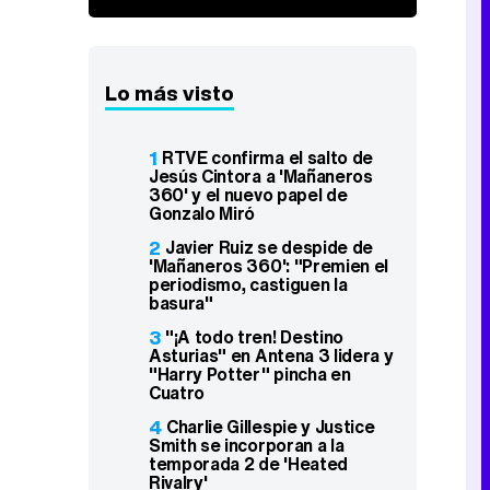
Lo más visto
1
RTVE confirma el salto de
Jesús Cintora a 'Mañaneros
360' y el nuevo papel de
Gonzalo Miró
2
Javier Ruiz se despide de
'Mañaneros 360': "Premien el
periodismo, castiguen la
basura"
3
"¡A todo tren! Destino
Asturias" en Antena 3 lidera y
"Harry Potter" pincha en
Cuatro
4
Charlie Gillespie y Justice
Smith se incorporan a la
temporada 2 de 'Heated
Rivalry'