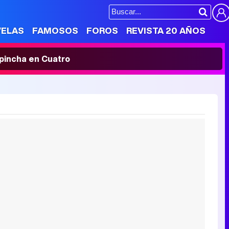
VELAS
FAMOSOS
FOROS
REVISTA 20 AÑOS
' pincha en Cuatro