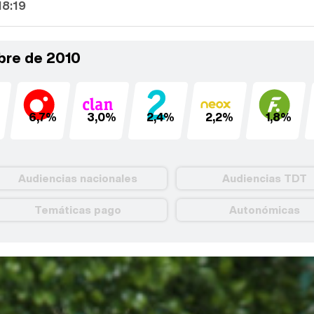
18:19
bre de 2010
6,7%
3,0%
2,4%
2,2%
1,8%
Audiencias nacionales
Audiencias TDT
Temáticas pago
Autonómicas