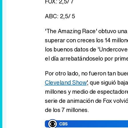
FOX: 2,5/ 7
ABC: 2,5/ 5
'The Amazing Race' obtuvo una 
superar con creces los 14 millo
los buenos datos de 'Undercover
el día arrebatándoselo por prim
Por otro lado, no fueron tan bue
Cleveland Show
', que siguió ba
millones y medio de espectadore
serie de animación de Fox volvió 
de los 7 millones.
CBS