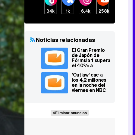
34k
1k
6,4k
258k
Noticias relacionadas
El Gran Premio
de Japón de
Fórmula 1 supera
el 40% a
primera hora
'Outlaw' cae a
los 4,2 millones
en la noche del
viernes en NBC
Eliminar anuncios