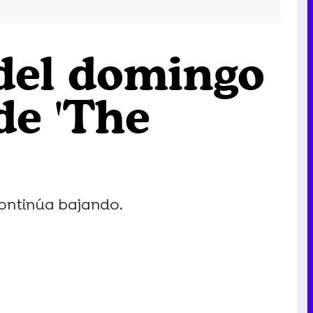
 del domingo
de 'The
continúa bajando.