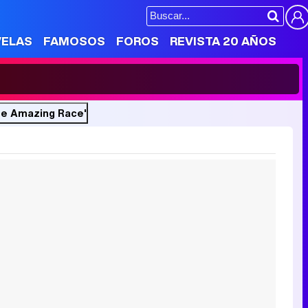
VELAS
FAMOSOS
FOROS
REVISTA 20 AÑOS
The Amazing Race'