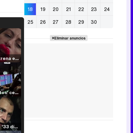
18
19
20
21
22
23
24
25
26
27
28
29
30
Eliminar anuncios
Filmin estrena el tráiler de 'Millennial Mal', su nueva comedia universitaria de la mano de Lorena Iglesias
'120 Minutos' celebra sus 2.000 programas en Telemadrid con un vídeo del día a día en la redacción
Tráiler de '33 días', la nueva serie de Atresplayer con Julián Villagrán y José Manuel Poga