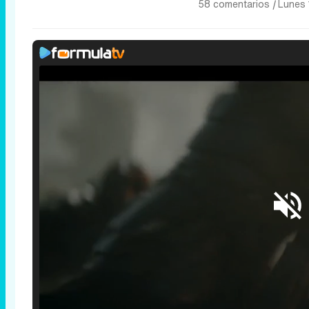
58 comentarios
|
Lunes 