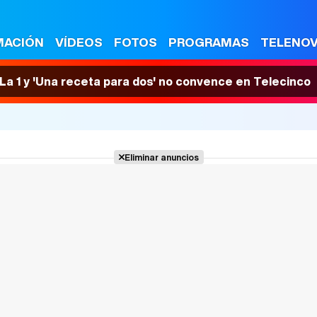
MACIÓN
VÍDEOS
FOTOS
PROGRAMAS
TELENO
n La 1 y 'Una receta para dos' no convence en Telecinco
Eliminar anuncios