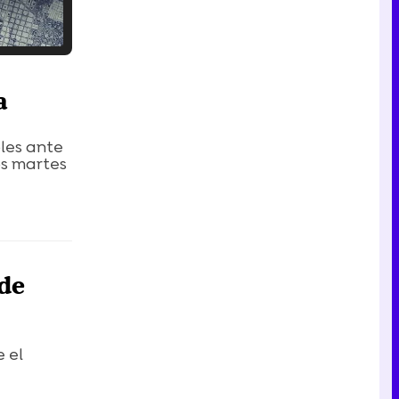
Tráiler en catalán de 'Ravalear', la nueva serie de HBO Max sobre los fondos buitre
a
les ante
los martes
Tráiler de la tercera temporada de 'The Walking Dead: Dead City' de AMC+
 de
Canción ganadora de Eurovisión 2026: DARA con "Bangaranga" por Bulgaria
 el