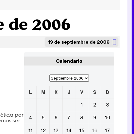
e de 2006
19 de septiembre de 2006
Calendario
L
M
X
J
V
S
D
1
2
3
ólida por
4
5
6
7
8
9
10
emos ser
11
12
13
14
15
16
17