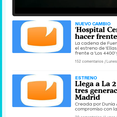
Loaded
:
25.30%
/
Unmute
NUEVO CAMBIO
'Hospital Ce
hacer frent
La cadena de Fuen
el estreno de 'Ellas
frente a 'Los 4400'
152 comentarios
|
Lunes
ESTRENO
Llega a La 2
tres genera
Madrid
Creada por Dunia A
compromiso con la