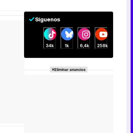
Síguenos
34k
1k
6,4k
258k
Eliminar anuncios