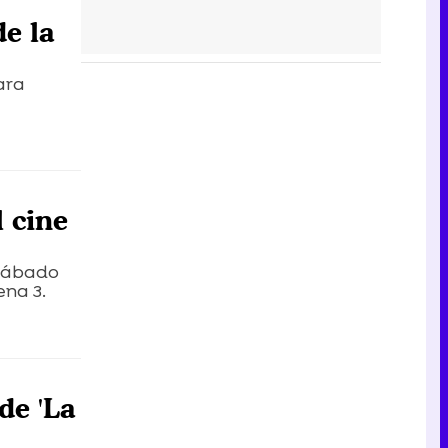
de la
ara
l cine
 sábado
ena 3.
de 'La