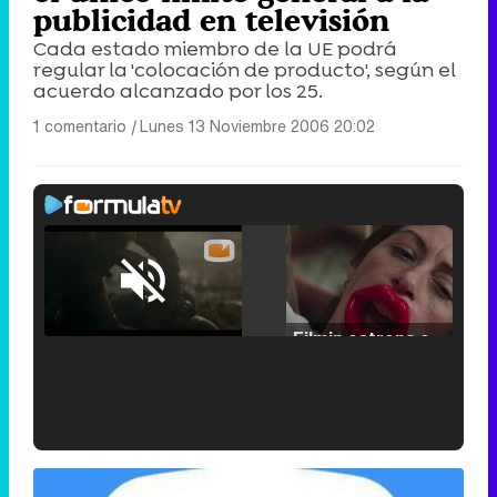
publicidad en televisión
Cada estado miembro de la UE podrá
regular la 'colocación de producto', según el
acuerdo alcanzado por los 25.
1 comentario
|
Lunes 13 Noviembre 2006 20:02
Loaded
:
25.30%
/
Unmute
Filmin estrena el tráiler de 'Millennial Mal', su nueva comedia universitaria de la mano de Lorena Iglesias
'120 Minutos' celebra sus 2.000 programas en Telemadrid con un vídeo del día a día en la redacción