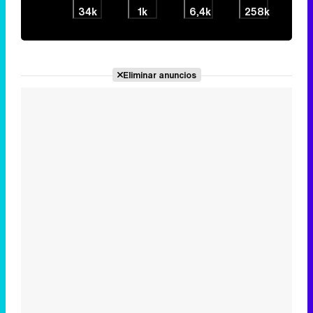
34k
1k
6,4k
258k
Eliminar anuncios