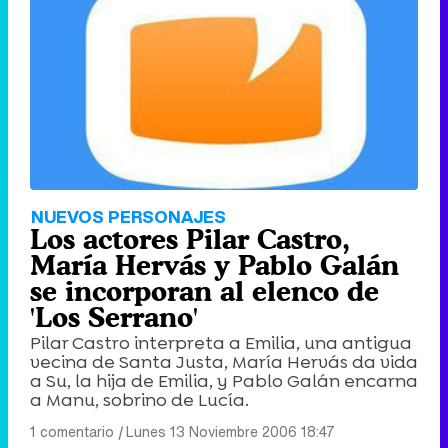
Tráiler de '33 días', la nueva serie de Atresplayer con Julián Villagrán y José Manuel Poga
Tráiler en catalán de 'Ravalear', la nueva serie de HBO Max sobre los fondos buitre
NUEVOS PERSONAJES
Los actores Pilar Castro,
María Hervás y Pablo Galán
se incorporan al elenco de
'Los Serrano'
Tráiler de la tercera temporada de 'The Walking Dead: Dead City' de AMC+
Pilar Castro interpreta a Emilia, una antigua
vecina de Santa Justa, María Hervás da vida
a Su, la hija de Emilia, y Pablo Galán encarna
a Manu, sobrino de Lucía.
Canción ganadora de Eurovisión 2026: DARA con "Bangaranga" por Bulgaria
1 comentario
|
Lunes 13 Noviembre 2006 18:47