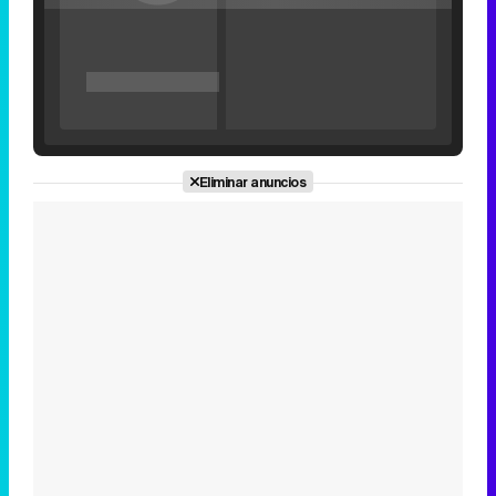
'120 Minutos' celebra sus 2.000 programas en Telemadrid con un vídeo del día a día en la redacción
Eliminar anuncios
Tráiler de '33 días', la nueva serie de Atresplayer con Julián Villagrán y José Manuel Poga
Tráiler en catalán de 'Ravalear', la nueva serie de HBO Max sobre los fondos buitre
Tráiler de la tercera temporada de 'The Walking Dead: Dead City' de AMC+