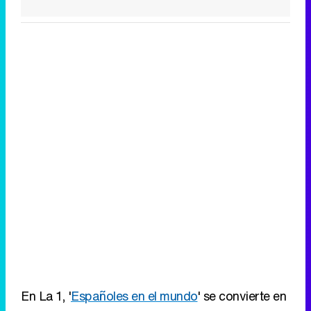
Canción ganadora de Eurovisión 2026: DARA con "Bangaranga" por Bulgaria
En La 1, '
Españoles en el mundo
' se convierte en
la primera opción de la noche. Yucatán, destino
de los reporteros, alcanza un 14,7% de cuota
con 2.495.000 espectadores. El programa de la
pública mantiene los datos de semanas
anteriores y no nota el final de temporada de la