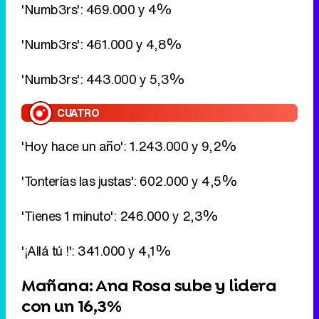
CUATRO
'Hoy hace un año': 1.243.000 y 9,2%
'Tonterías las justas': 602.000 y 4,5%
'Tienes 1 minuto': 246.000 y 2,3%
'¡Allá tú !': 341.000 y 4,1%
Mañana: Ana Rosa sube y lidera
con un 16,3%
El magacine de Telecinco continúa en lo más alto
de la lista. El programa presentado por
Ana
Rosa Quintana
se queda con un 16,3% de la
audiencia, una buena subida frente al 15% que