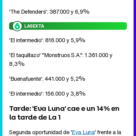
'El taquillazo' "Monstruos S.A.": 1.361.000 y
8,3%
'Buenafuente': 441.000 y 5,2%
'El intermedio': 156.000 y 3,8%
Tarde: 'Eva Luna' cae e un 14% en
la tarde de La 1
Segunda oportunidad de '
Eva Luna
' frente a la
audiencia. La nueva telenovela de La 1 no es
capaz de mantener los datos de su estreno y
cae a un 14% respecto al 15,1% en el que se
estreno el lunes. En la pública, '
Amar en tiempos
revueltos
' es la que no se deja caer y se queda