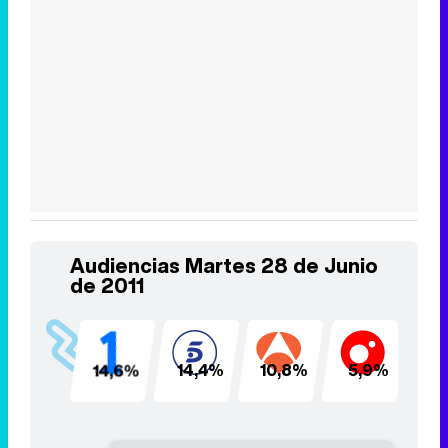
Audiencias Martes 28 de Junio
de 2011
14,6%
14,4%
10,8%
5,9%
5