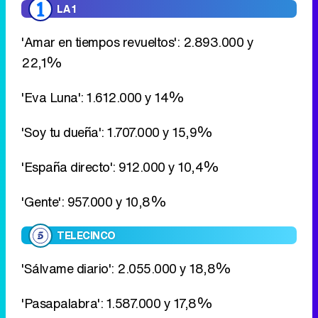
'Eva Luna': 1.612.000 y 14%
'Soy tu dueña': 1.707.000 y 15,9%
'España directo': 912.000 y 10,4%
'Gente': 957.000 y 10,8%
TELECINCO
'Sálvame diario': 2.055.000 y 18,8%
'Pasapalabra': 1.587.000 y 17,8%
ANTENA 3
'Bandolera': 1.076.000 y 8,2%
'El secreto de Puente Viejo': 1.408.000 y 12,5%