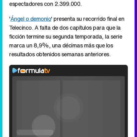
espectadores con 2.399.000.
'
Ángel o demonio
' presenta su recorrido final en
Telecinco. A falta de dos capítulos para que la
ficción termine su segunda temporada, la serie
marca un 8,9%, una décimas más que los
resultados obtenidos semanas anteriores.
Rhaenyra
toma
Desembarco
del Rey en el
Loaded
:
0%
Fullscreen
tráiler de la
Current
0:00
/
Duration
0:00
Remaining
-
0:00
Pause
Unmute
Seek
Seek
tercera
Filmin estrena el tráiler de 'Millennial Mal', su nueva comedia universitaria de la mano de Lorena Iglesias
back
forward
temporada de
20
30
seconds
seconds
'La Casa del
Time
Time
Dragón'