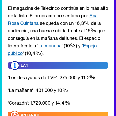
conseguía en la mañana del lunes. El espacio
lidera frente a '
La mañana
' (10%) y '
Espejo
público
' (10,4%).
LA 1
'Los desayunos de TVE': 275.000 y 11,2%
'La mañana': 431.000 y 10%
'Corazón': 1.729.000 y 14,4%
ANTENA 3
'Espejo público': 336.000 y 10,4%
'La ruleta de la suerte': 1.283.000 y 18,9%