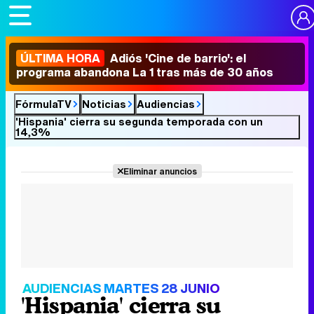
ÚLTIMA HORA
Adiós 'Cine de barrio': el
programa abandona La 1 tras más de 30 años
FórmulaTV
Noticias
Audiencias
'Hispania' cierra su segunda temporada con un
14,3%
Eliminar anuncios
AUDIENCIAS MARTES 28 JUNIO
'Hispania' cierra su