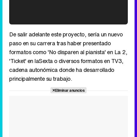
Time
Time
'120 Minutos' celebra sus 2.000 programas en Telemadrid con un vídeo del día a día en la redacción
De salir adelante este proyecto, sería un nuevo
paso en su carrera tras haber presentado
formatos como 'No disparen al pianista' en La 2,
'Ticket' en laSexta o diversos formatos en TV3,
Tráiler de '33 días', la nueva serie de Atresplayer con Julián Villagrán y José Manuel Poga
cadena autonómica donde ha desarrollado
principalmente su trabajo.
Eliminar anuncios
Tráiler en catalán de 'Ravalear', la nueva serie de HBO Max sobre los fondos buitre
Tráiler de la tercera temporada de 'The Walking Dead: Dead City' de AMC+