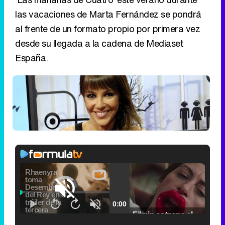
las vacaciones de Marta Fernández se pondrá
al frente de un formato propio por primera vez
desde su llegada a la cadena de Mediaset
España.
Video
Player
is
Loaded
:
loading.
0.00%
Fullscreen
Current
0:00
/
Duration
2:24
Remaining
-
2:24
Pause
Unmute
Seek
Seek
Filmin estrena el tráiler de 'Millennial Mal', su nueva comedia universitaria de la mano de Lorena Iglesias
back
forward
20
30
seconds
seconds