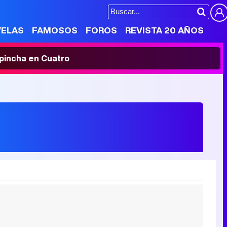
VELAS
FAMOSOS
FOROS
REVISTA 20 AÑOS
' pincha en Cuatro