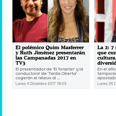
El polémico Quim Masferrer
La 2: 7
y Ruth Jiménez presentarán
que cu
las Campanadas 2017 en
cultura
TV3
diversi
El presentador de 'El foraster' y la
En el añ
conductora' de 'Tarda Oberta'
temporad
cogerán el relevo al ...
apostado 
Lunes 4 Diciembre 2017 18:03
Lunes 26 D