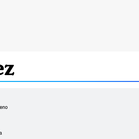
ez
eno
a