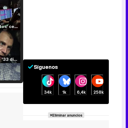
'120 Minutos' celebra sus 2.000 programas en Telemadrid con un vídeo del día a día en la redacción
Tráiler de '33 días', la nueva serie de Atresplayer con Julián Villagrán y José Manuel Poga
Síguenos
Tráiler en catalán de 'Ravalear', la nueva serie de HBO Max sobre los fondos buitre
34k
1k
6,4k
258k
Eliminar anuncios
Tráiler de la tercera temporada de 'The Walking Dead: Dead City' de AMC+