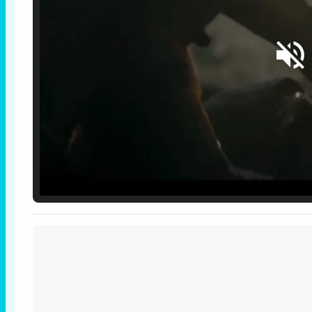
Loaded
:
25.30%
/
Unmute