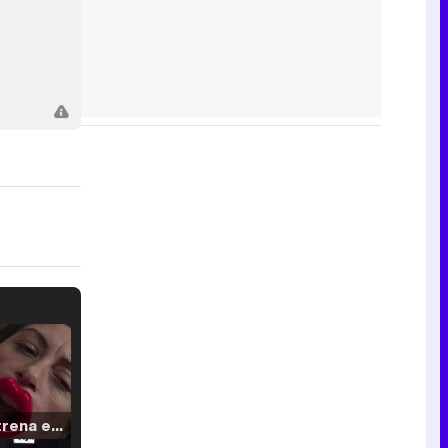
Filmin estrena el tráiler de 'Millennial Mal', su nueva comedia universitaria de la mano de Lorena Iglesias