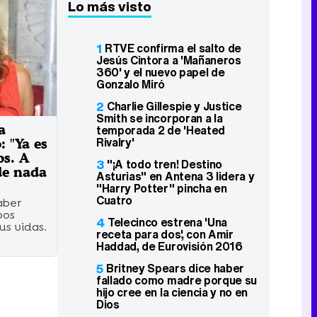
Lo más visto
1
RTVE confirma el salto de
Jesús Cintora a 'Mañaneros
360' y el nuevo papel de
Gonzalo Miró
2
Charlie Gillespie y Justice
Smith se incorporan a la
a
temporada 2 de 'Heated
Rivalry'
: "Ya es
os. A
3
"¡A todo tren! Destino
de nada
Asturias" en Antena 3 lidera y
"Harry Potter" pincha en
Cuatro
aber
bos
4
Telecinco estrena 'Una
us vidas.
receta para dos', con Amir
Haddad, de Eurovisión 2016
5
Britney Spears dice haber
fallado como madre porque su
hijo cree en la ciencia y no en
Dios