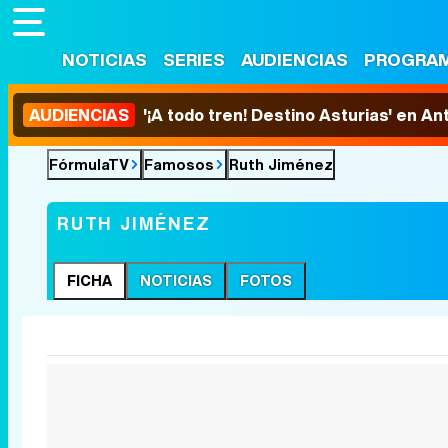
NOTICIAS
SERIES
AUDIENCIAS
PROGRA
AUDIENCIAS
'¡A todo tren! Destino Asturias' en An
FórmulaTV
Famosos
Ruth Jiménez
RUTH JIMÉNEZ
FICHA
NOTICIAS
FOTOS