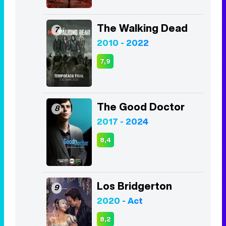
The Good Doctor
8
2017 - 2024
8,4
Los Bridgerton
9
2020 - Act
8,2
The Boys
10
2019 - Act