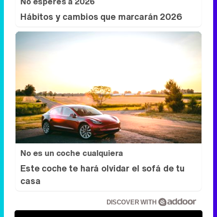
No es un coche cualquiera
Este coche te hará olvidar el sofá de tu
casa
DISCOVER WITH
Síguenos
34k
1k
6,4k
258k