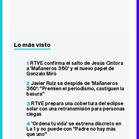
Lo más visto
1
RTVE confirma el salto de Jesús Cintora
a 'Mañaneros 360' y el nuevo papel de
Gonzalo Miró
2
Javier Ruiz se despide de 'Mañaneros
360': "Premien el periodismo, castiguen la
basura"
3
RTVE prepara una cobertura del eclipse
solar con una retransmisión para personas
ciegas
4
'Ordena tu vida' se estrena discreto en
La 1 y no puede con "Padre no hay más
que uno"
5
Mario Cimarro pide trabajo pero rechaza
los realities: "Necesito trabajar como
actor"
6
Adiós 'Cine de barrio': el programa
abandona La 1 tras más de 30 años
7
Aida Bao ficha por 'Mañaneros 360' con