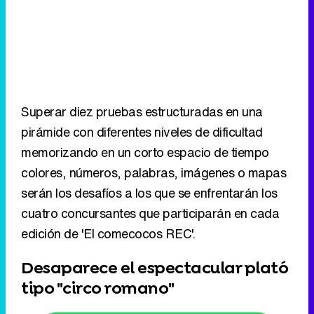
Superar diez pruebas estructuradas en una
pirámide con diferentes niveles de dificultad
memorizando en un corto espacio de tiempo
colores, números, palabras, imágenes o mapas
serán los desafíos a los que se enfrentarán los
cuatro concursantes que participarán en cada
edición de 'El comecocos REC'.
Desaparece el espectacular plató
tipo "circo romano"
Sigue a FormulaTV en WhatsApp
El programa, que
Cuatro
producirá en
colaboración con
Tintachina TV
, se desarrollará
en un plató espectacular que contará con una