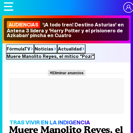
AUDIENCIAS
'¡A todo tren! Destino Asturias' en
Antena 3 lidera y 'Harry Potter y el prisionero de
Azkaban' pincha en Cuatro
FórmulaTV
Noticias
Actualidad
Muere Manolito Reyes, el mítico "Pozí"
Eliminar anuncios
TRAS VIVIR EN LA INDIGENCIA
Muere Manolito Reyes, el