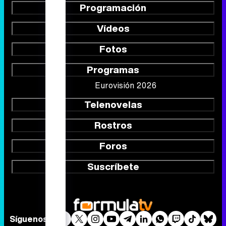
Programas
Eurovisión 2026
Telenovelas
Rostros
Foros
Suscríbete
Síguenos
Quiénes somos
Aviso Legal
Política de privacidad
Política de cookies
Gestión de cookies
Publicidad
Contactar
RSS
FormulaTV.com
© 2004 - 2026