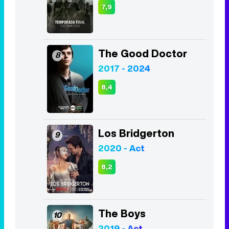
8,4
Los Bridgerton
9
2020 - Act
8,2
The Boys
10
2019 - Act
8,1