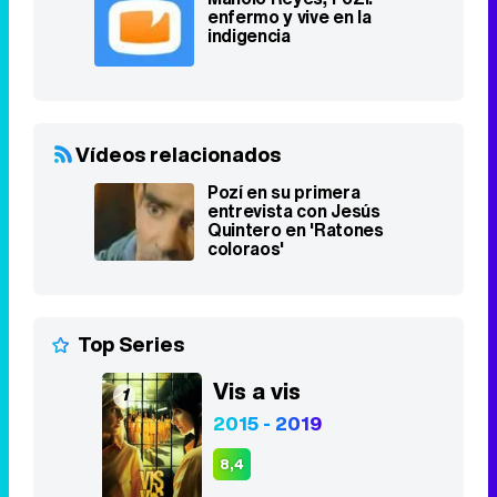
Vídeos relacionados
Pozí en su primera
entrevista con Jesús
Quintero en 'Ratones
coloraos'
Top Series
Vis a vis
1
2015 - 2019
8,4
Stranger Things
2
2016 - 2025
8,3