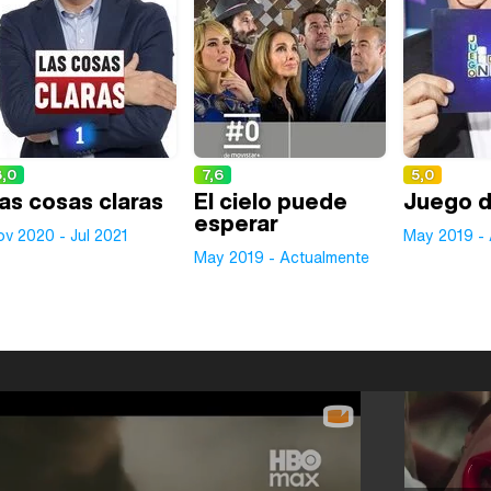
8,0
7,6
5,0
as cosas claras
El cielo puede
Juego d
esperar
v 2020 - Jul 2021
May 2019 - 
May 2019 - Actualmente