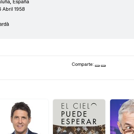
aluña
,
España
6 Abril 1958
ardà
Comparte: