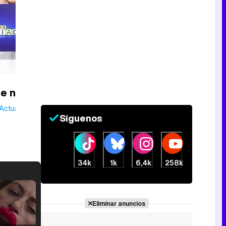
e niños
Actualmente
Síguenos
34k
1k
6,4k
258k
Eliminar anuncios