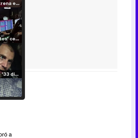
Filmin estrena el tráiler de 'Millennial Mal', su nueva comedia universitaria de la mano de Lorena Iglesias
'120 Minutos' celebra sus 2.000 programas en Telemadrid con un vídeo del día a día en la redacción
Tráiler de '33 días', la nueva serie de Atresplayer con Julián Villagrán y José Manuel Poga
Tráiler en catalán de 'Ravalear', la nueva serie de HBO Max sobre los fondos buitre
oró a