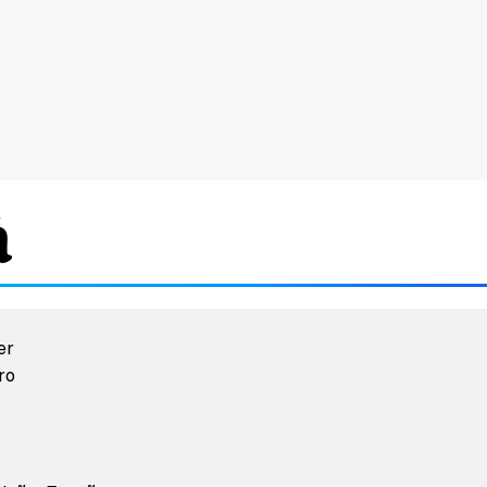
à
er
ro