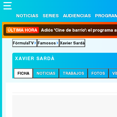
NOTICIAS
SERIES
AUDIENCIAS
PROGRA
ÚLTIMA HORA
Adiós 'Cine de barrio': el programa
FórmulaTV
Famosos
Xavier Sardà
XAVIER SARDÀ
FICHA
NOTICIAS
TRABAJOS
FOTOS
V