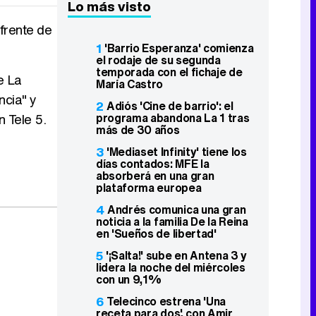
Lo más visto
frente de
1
'Barrio Esperanza' comienza
el rodaje de su segunda
temporada con el fichaje de
e La
María Castro
ncia" y
2
Adiós 'Cine de barrio': el
programa abandona La 1 tras
 Tele 5.
más de 30 años
3
'Mediaset Infinity' tiene los
días contados: MFE la
absorberá en una gran
plataforma europea
4
Andrés comunica una gran
noticia a la familia De la Reina
en 'Sueños de libertad'
5
'¡Salta!' sube en Antena 3 y
lidera la noche del miércoles
con un 9,1%
6
Telecinco estrena 'Una
receta para dos', con Amir