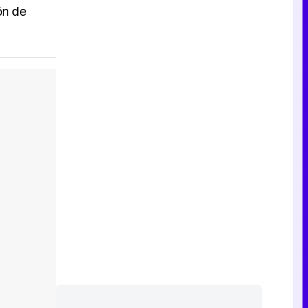
ón de
Tráiler de la tercera temporada de 'The Walking Dead: Dead City' de AMC+
Canción ganadora de Eurovisión 2026: DARA con "Bangaranga" por Bulgaria